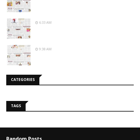
6:33 AM
9:38 AM
CATEGORIES
TAGS
Random Posts