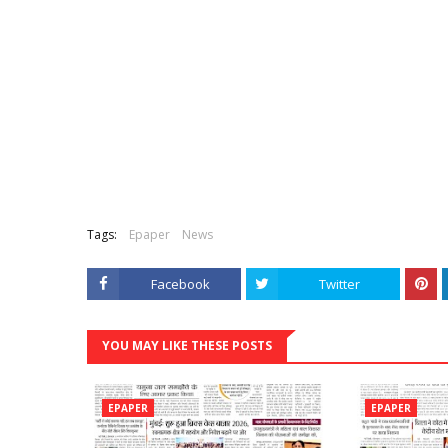
Tags:
Epaper
News
Facebook
Twitter
YOU MAY LIKE THESE POSTS
EPAPER
EPAPER