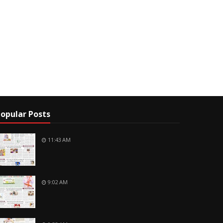
opular Posts
11:43 AM
9:02 AM