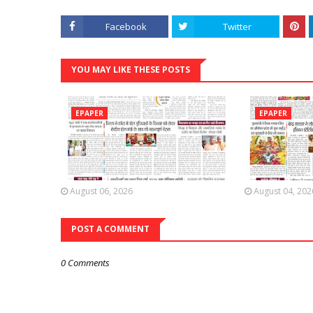
Facebook
Twitter
YOU MAY LIKE THESE POSTS
EPAPER
EPAPER
August 06, 2026
August 04, 202
POST A COMMENT
0 Comments