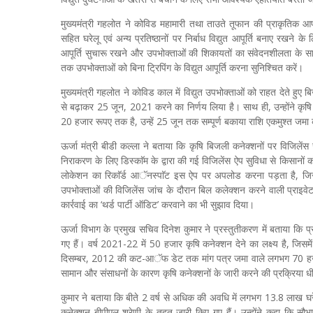
मुख्यमंत्री गहलोत ने कोविड महामारी तथा ताउते तूफान की प्राकृतिक आपदा
सहित घरेलू एवं अन्य प्रतिष्ठानों पर निर्बाध विद्युत आपूर्ति बनाए रखने के लि
आपूर्ति सुचारू रखने और उपभोक्ताओं की शिकायतों का संवेदनशीलता के साथ
तक उपभोक्ताओं को बिना ट्रिपिंग के विद्युत आपूर्ति करना सुनिश्चित करें।
मुख्यमंत्री गहलोत ने कोविड काल में विद्युत उपभोक्ताओं को राहत देते हु
से बढ़ाकर 25 जून, 2021 करने का निर्णय लिया है। साथ ही, उन्होंने कृषि
20 हजार रूपए तक है, उन्हें 25 जून तक सम्पूर्ण बकाया राशि एकमुश्त जमा क
ऊर्जा मंत्री बीडी कल्ला ने बताया कि कृषि बिजली कनेक्शनों पर विजिलेंस 
निराकरण के लिए डिस्काॅम के द्वारा की गई विजिलेंस ऐप सुविधा से किसानों
लोकेशन का रिकाॅर्ड आॅनस्पाॅट इस ऐप पर अपलोड करना पड़ता है, जिससे ज
उपभोक्ताओं की विजिलेंस जांच के दौरान बिल कलेक्शन करने वाली प्राइवेट क
कार्रवाई का ‘थर्ड पार्टी ऑडिट’ करवाने का भी सुझाव दिया।
ऊर्जा विभाग के प्रमुख सचिव दिनेश कुमार ने प्रस्तुतीकरण में बताया 
गए हैं। वर्ष 2021-22 में 50 हजार कृषि कनेक्शन देने का लक्ष्य है, जिसमे
दिसम्बर, 2012 की कट-आॅफ डेट तक मांग पत्र जमा वाले लगभग 70 हजार 
सामान और संसाधनों के कारण कृषि कनेक्शनों के जारी करने की प्रक्रिया ध
कुमार ने बताया कि बीते 2 वर्ष से अधिक की अवधि में लगभग 13.8 लाख घरे
कनेक्शन बीपीएल श्रेणी के तहत जारी किए गए हैं। उन्होंने कहा कि सौभ