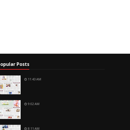
opular Posts
11:43 AM
9:02 AM
8:11 AM