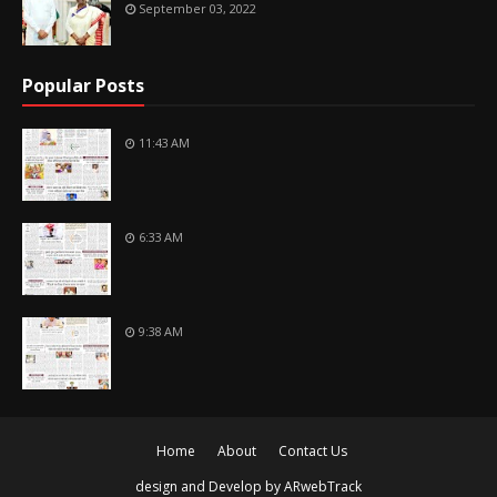
September 03, 2022
Popular Posts
11:43 AM
6:33 AM
9:38 AM
Home
About
Contact Us
design and Develop by
ARwebTrack