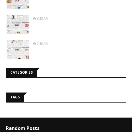
6:33 AM
9:38 AM
CATEGORIES
TAGS
Random Posts