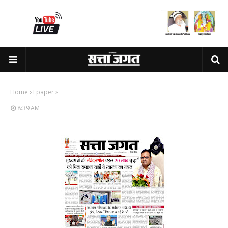
Home
Epaper
8:39 AM