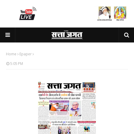
Home
Epaper
5:05 PM