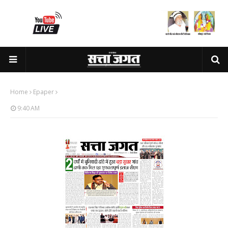
Home
Epaper
9:40 AM