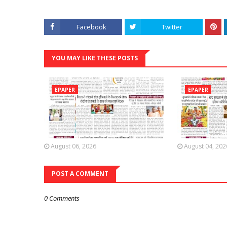
Facebook
Twitter
YOU MAY LIKE THESE POSTS
EPAPER
EPAPER
August 06, 2026
August 04, 202
POST A COMMENT
0 Comments